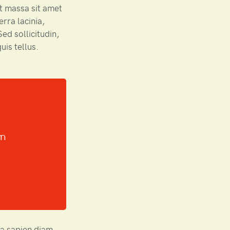
t massa sit amet
rra lacinia,
ed sollicitudin,
uis tellus.
um
ta sapien diam