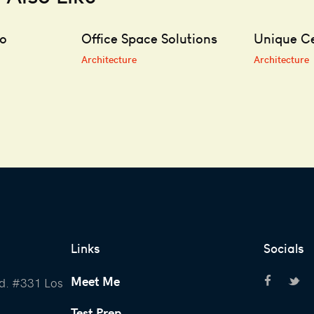
io
Office Space Solutions
Unique Ce
Architecture
Architecture
Links
Socials
Meet Me
d. #331 Los
Test Prep