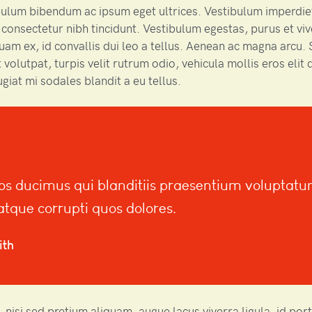
ulum bibendum ac ipsum eget ultrices. Vestibulum imperdie
 consectetur nibh tincidunt. Vestibulum egestas, purus et vive
uam ex, id convallis dui leo a tellus. Aenean ac magna arcu. S
 volutpat, turpis velit rutrum odio, vehicula mollis eros elit q
ugiat mi sodales blandit a eu tellus.
os ducimus qui blanditiis praesentium voluptat
 atque corrupti quos dolores.
ith
 nisi sed pretium aliquam, augue lacus viverra ligula, id por