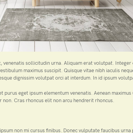
 venenatis sollicitudin urna. Aliquam erat volutpat. Intege
estibulum maximus suscipit. Quisque vitae nibh iaculis nequ
sque dignissim volutpat orci at interdum. In id ipsum volutp
et purus eget ipsum elementum venenatis. Aenean maximus 
 non. Cras rhoncus elit non arcu hendrerit rhoncus.
psum non mi cursus finibus. Donec vulputate faucibus urna 