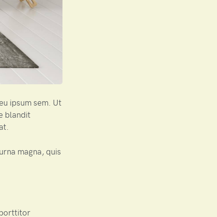
r eu ipsum sem. Ut
e blandit
at.
urna magna, quis
porttitor