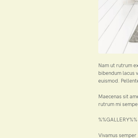
Nam ut rutrum ex,
bibendum lacus v
euismod. Pellente
Maecenas sit am
rutrum mi semper
%%GALLERY%%
Vivamus semper i