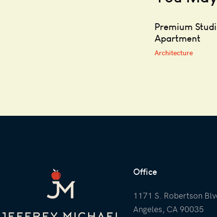
Premium Stud
Apartment
Architecture
Office
1171 S. Robertson Blv
Angeles, CA 90035