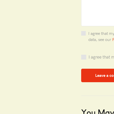
I agree that m
data, see our
P
I agree that 
You May 