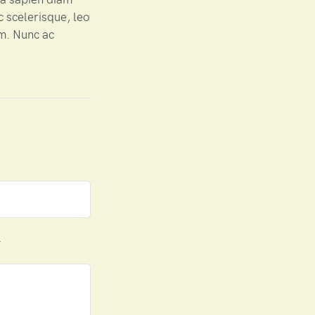
c scelerisque, leo
em. Nunc ac
.